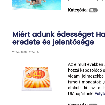
Kategória:
Blog
Miért adunk édességet H
eredete és jelentősége
2024-10-30 12:24:16
Az elmúlt években 
hozzá kapcsolódó sz
vidám jelmezekbe 
ismert mondatot: „
alakult ki az a 
Utánajártunk!
Folyt