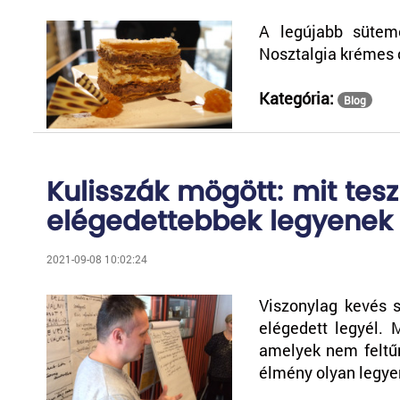
A legújabb sütem
Nosztalgia krémes 
Kategória:
Blog
Kulisszák mögött: mit tes
elégedettebbek legyenek
2021-09-08 10:02:24
Viszonylag kevés s
elégedett legyél. 
amelyek nem feltű
élmény olyan legy