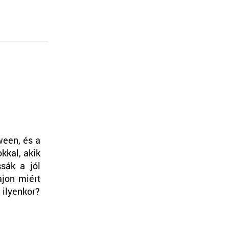
ween, és a
kkal, akik
sák a jól
ajon miért
ilyenkor?