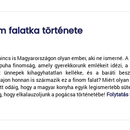
m falatka története
incs is Magyarországon olyan ember, aki ne ismerné. A k
puha finomság, amely gyerekkorunk emlékeit idézi, a
z ünnepek kihagyhatatlan kelléke, és a baráti besz
ajon honnan is származik ez a finom falat? Miért olyan
ett odáig, hogy a magyar konyha egyik legismertebb s
, hogy elkalauzoljunk a pogácsa történetébe!
Folytatás