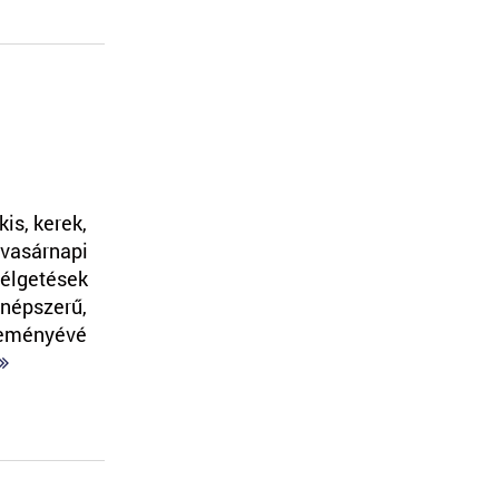
is, kerek,
 vasárnapi
élgetések
 népszerű,
üteményévé