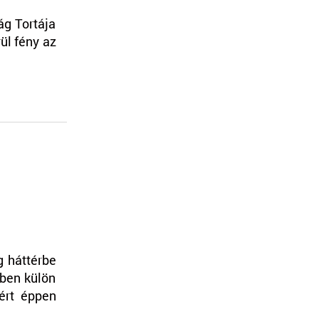
g Tortája
ül fény az
g háttérbe
vben külön
ért éppen