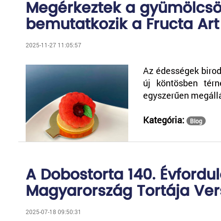
Megérkeztek a gyümölcs
bemutatkozik a Fructa Art
2025-11-27 11:05:57
Az édességek biroda
új köntösben térn
egyszerűen megállá
Kategória:
Blog
A Dobostorta 140. Évfordul
Magyarország Tortája Ver
2025-07-18 09:50:31