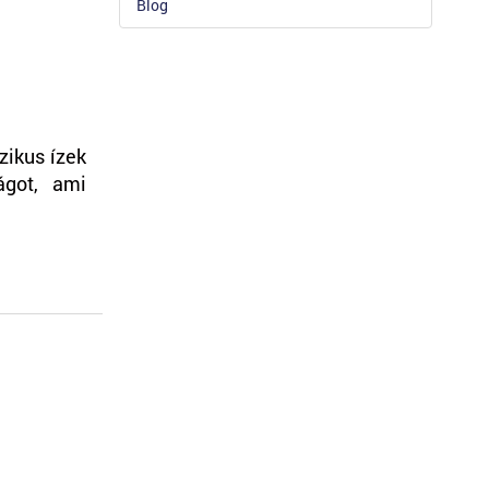
Blog
zikus ízek
ágot, ami