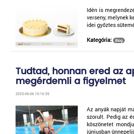
Idén is megrendez
verseny, melynek k
idei győztes sütem
Kategória:
Blog
Tudtad, honnan ered az a
megérdemli a figyelmet
2025-06-06 10:16:39
Az anyák napját má
szorult. Pedig az 
köszönetet mondju
júniusban ünnepel