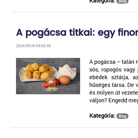
Kategória:
Blog
A pogácsa titkai: egy fino
2024-09-30 09:05:48
A pogácsa – talán n
sós, ropogós vagy 
ebédek sztárja, a
hűséges társa. De v
és milyen út vezet
váljon? Engedd meg
Kategória:
Blog