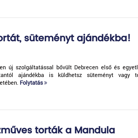
tortát, süteményt ajándékba!
en új szolgáltatással bővült Debrecen első és egyet
tantól ajándékba is küldhetsz süteményt vagy t
retében.
Folytatás
ézműves torták a Mandula