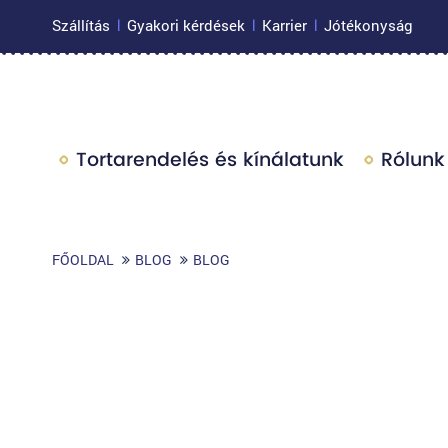
Szállítás
Gyakori kérdések
Karrier
Jótékonyság
|
|
|
Tortarendelés és kínálatunk
Rólunk
FŐOLDAL
BLOG
BLOG