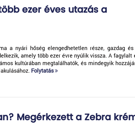
 több ezer éves utazás a
 ma a nyári hőség elengedhetetlen része, gazdag és
lkezik, amely több ezer évre nyúlik vissza. A fagylalt 
zámos kultúrában megtalálhatók, és mindegyik hozzájá
alakulásához.
Folytatás
an? Megérkezett a Zebra kré