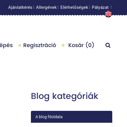
Ajánlatkérés
Allergének
Elérhetőségek
Pályázat
|
|
|
|
lépés
Regisztráció
Kosár (
0
)
Blog kategóriák
A blog főoldala