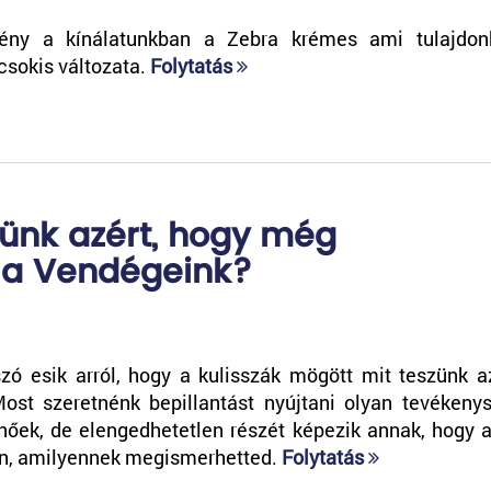
ény a kínálatunkban a Zebra krémes ami tulajdo
csokis változata.
Folytatás
zünk azért, hogy még
 a Vendégeink?
zó esik arról, hogy a kulisszák mögött mit teszünk a
Most szeretnénk bepillantást nyújtani olyan tevékeny
nőek, de elengedhetetlen részét képezik annak, hogy 
en, amilyennek megismerhetted.
Folytatás