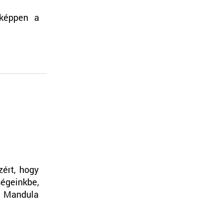
nképpen a
zért, hogy
ségeinkbe,
a Mandula