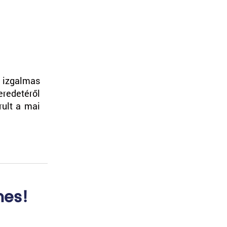
 izgalmas
eredetéről
rult a mai
mes!