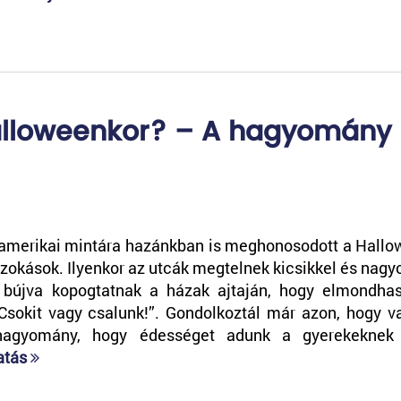
alloweenkor? – A hagyomány
amerikai mintára hazánkban is meghonosodott a Hallo
okások. Ilyenkor az utcák megtelnek kicsikkel és nagyo
bújva kopogtatnak a házak ajtaján, hogy elmondhas
Csokit vagy csalunk!”. Gondolkoztál már azon, hogy v
hagyomány, hogy édességet adunk a gyerekeknek 
atás