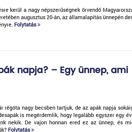
ésre kerül a nagy népszerűségnek örvendő Magyarorszá
eretében augusztus 20-án, az államalapítás ünnepén der
ényre.
Folytatás
pák napja? – Egy ünnep, ami
r régóta nagy becsben tartjuk, de az apák napja sokái
édesapák is megérdemlik, hogy legalább egyszer egy é
nk nekik. De vajon honnan ered ez az ünnep, és mi
jük?
Folytatás