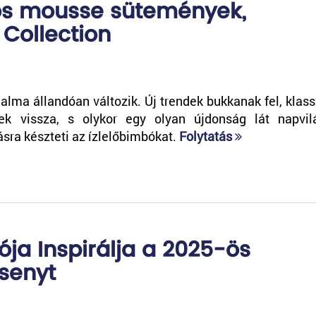
ös mousse sütemények,
 Collection
lma állandóan változik. Új trendek bukkanak fel, klass
ek vissza, s olykor egy olyan újdonság lát napvil
sra készteti az ízlelőbimbókat.
Folytatás
ója Inspirálja a 2025-ös
senyt