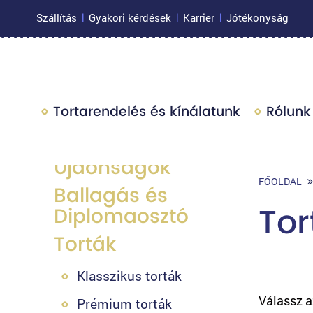
Szállítás
Gyakori kérdések
Karrier
Jótékonyság
|
|
|
Tortarendelés és kínálatunk
Rólunk
Újdonságok
FŐOLDAL
Ballagás és
Tor
Diplomaosztó
Torták
Klasszikus torták
Válassz a
Prémium torták