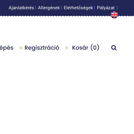
Ajánlatkérés
Allergének
Elérhetőségek
Pályázat
|
|
|
|
lépés
Regisztráció
Kosár (
0
)