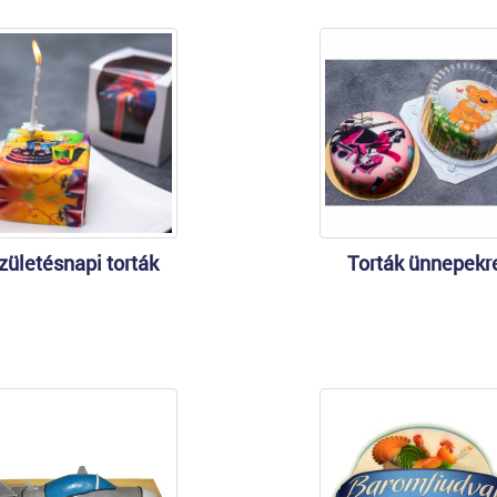
zületésnapi torták
Torták ünnepekr