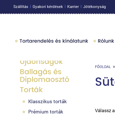
Szállítás
Gyakori kérdések
Karrier
Jótékonyság
|
|
|
Tortarendelés és kínálatunk
Rólunk
Újdonságok
FŐOLDAL
Ballagás és
Sü
Diplomaosztó
Torták
Klasszikus torták
Válassz a
Prémium torták