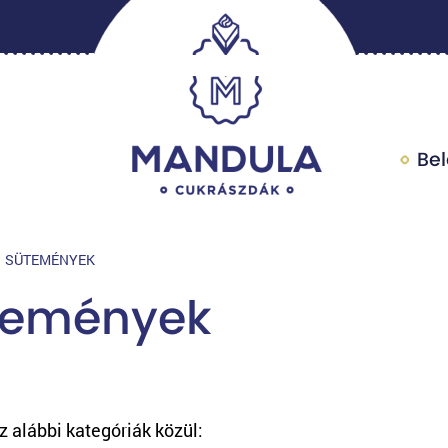
Be
SÜTEMÉNYEK
temények
z alábbi kategóriák közül: