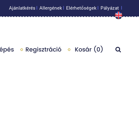
Ajánlatkérés
Allergének
Elérhetőségek
Pályázat
|
|
|
|
lépés
Regisztráció
Kosár (
0
)