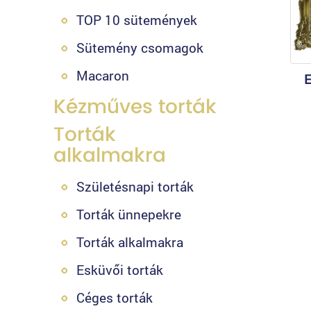
TOP 10 sütemények
Sütemény csomagok
Macaron
E
Kézműves torták
Torták
alkalmakra
Születésnapi torták
Torták ünnepekre
Torták alkalmakra
Esküvői torták
Céges torták