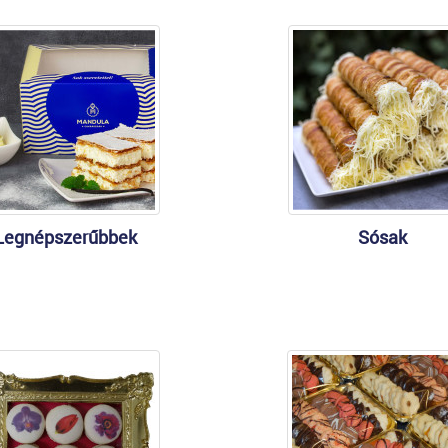
Legnépszerűbbek
Sósak