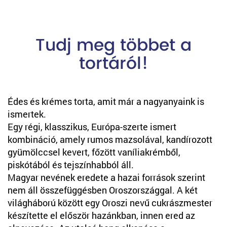
Tudj meg többet a
tortáról!
Édes és krémes torta, amit már a nagyanyaink is
ismertek.
Egy régi, klasszikus, Európa-szerte ismert
kombináció, amely rumos mazsolával, kandírozott
gyümölccsel kevert, főzött vaníliakrémből,
piskótából és tejszínhabból áll.
Magyar nevének eredete a hazai források szerint
nem áll összefüggésben Oroszországgal. A két
világháború között egy Oroszi nevű cukrászmester
készítette el először hazánkban, innen ered az