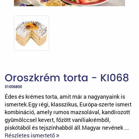
Oroszkrém torta - KI068
31006800
Édes és krémes torta, amit már a nagyanyaink is
ismertek.Egy régi, klasszikus, Európa-szerte ismert
kombináció, amely rumos mazsolával, kandírozott
gyümölccsel kevert, főzött vaníliakrémből,
piskótából és tejszínhabból áll.Magyar nevének ...
Részletes ismertető