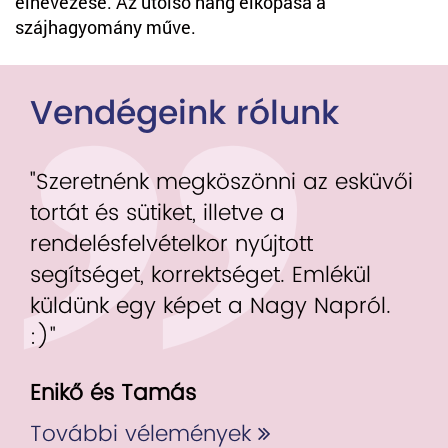
elnevezése. Az utolsó hang elkopása a
szájhagyomány műve.
Vendégeink rólunk
"Szeretnénk megköszönni az esküvői
tortát és sütiket, illetve a
rendelésfelvételkor nyújtott
segítséget, korrektséget. Emlékül
küldünk egy képet a Nagy Napról.
:)"
Enikő és Tamás
További vélemények