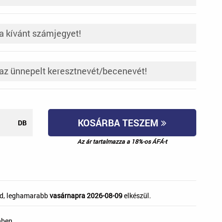
KOSÁRBA TESZEM
DB
Az ár tartalmazza a 18%-os ÁFÁ-t
d, leghamarabb
vasárnapra 2026-08-09
elkészül.
nben