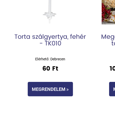
Torta szálgyertya, fehér
Megg
- TK010
t
Elérhető: Debrecen
60 Ft
1
MEGRENDELEM