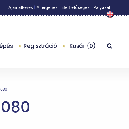
Ajánlatkérés
Allergének
Elérhetőségek
Pályázat
|
|
|
|
lépés
Regisztráció
Kosár (
0
)
E080
E080