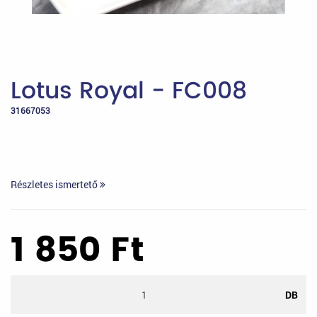
Lotus Royal - FC008
31667053
Részletes ismertető
1 850
Ft
DB