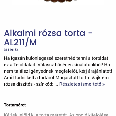
Alkalmi rózsa torta -
AL211/M
31119154
Ha igazán különlegessé szeretnéd tenni a tortádat
ez a Te oldalad. Válassz bőséges kínálatunkból! Ha
nem találsz igényednek megfelelőt, kérj árajánlatot!
Amit tudni kell a tortáról:Magasított torta. Vajkrém
rózsa díszítés - színkód: ...
Részletes ismertető
Tortaméret
Kérlek jelöld ki a torta méretét. Az opció kijelölése