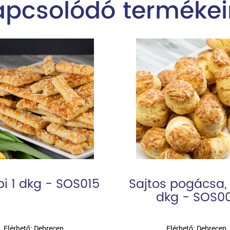
apcsolódó termékei
pi 1 dkg - SOS015
Sajtos pogácsa, k
dkg - SOS0
Elérhető: Debrecen
Elérhető: Debrecen