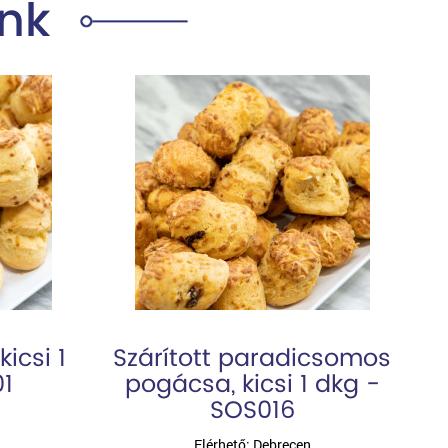
nk
icsi 1
Szárított paradicsomos
01
pogácsa, kicsi 1 dkg -
SOS016
Elérhető: Debrecen