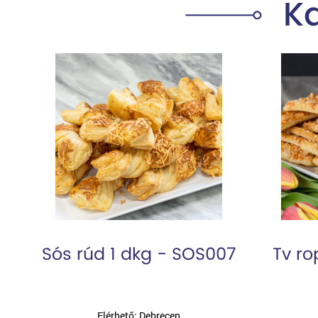
K
Sós rúd 1 dkg - SOS007
Tv ro
Elérhető: Debrecen