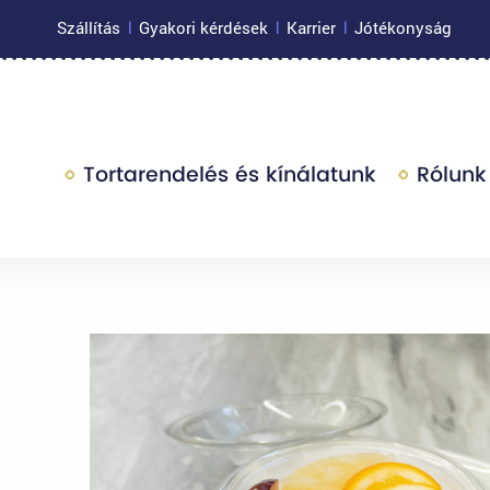
Szállítás
Gyakori kérdések
Karrier
Jótékonyság
|
|
|
Tortarendelés és kínálatunk
Rólunk