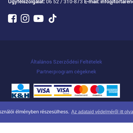
Ügyfélszolgálat:
06 52 / 310-873
E-mail: info@tortare
Általános Szerződési Feltételek
Partnerprogram cégeknek
Arculat: Kreatív Vonalak
|
Programozás: WTStudio
használói élményben részesülhess.
Az adataid védelméről itt olv