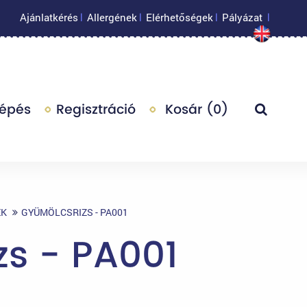
Ajánlatkérés
Allergének
Elérhetőségek
Pályázat
|
|
|
|
lépés
Regisztráció
Kosár (
0
)
EK
GYÜMÖLCSRIZS - PA001
zs - PA001