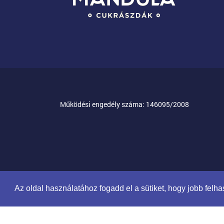
Működési engedély száma: 146095/2008
Az oldal használatához fogadd el a sütiket, hogy jobb fel