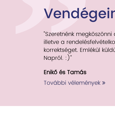
Vendégein
"Szeretnénk megköszönni az
illetve a rendelésfelvételko
korrektséget. Emlékül kül
Napról. :)"
Enikő és Tamás
További vélemények