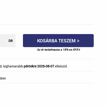
KOSÁRBA TESZEM
DB
Az ár tartalmazza a 18%-os ÁFÁ-t
d, leghamarabb
péntekre 2026-08-07
elkészül.
nben