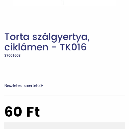
Torta szálgyertya,
ciklámen - TK016
37001608
Részletes ismertető
60
Ft