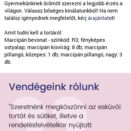
Gyermekünknek örömöt szerezni a legjobb érzés a
világon. Válassz bőséges kínálatunkból! Ha nem
találsz igényednek megfelelőt, kérj
árajánlat
ot!
Amit tudni kell a tortáról:
Marcipán bevonat - színkód: R3; fényképes
ostyalap; marcipán kisvirág: 8 db; marcipán
pillangó, közepes: 1 db; marcipán pillangó, nagy: 3
db.
Vendégeink rólunk
"Szeretnénk megköszönni az esküvői
tortát és sütiket, illetve a
rendelésfelvételkor nyújtott