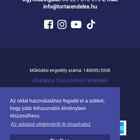
info@tortarendeles.hu
Működési engedély száma: 146095/2008
Általános Szerződési Feltételek
© 2026 Mandula Família Kft.
Az oldal használatához fogadd el a sütiket,
Partnerprogram cégeknek
hogy jobb felhasználói élményben
részesülhess.
Az adataid védelméről itt olvashatsz