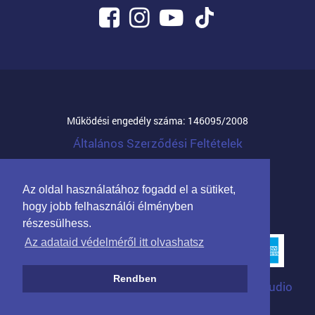
Működési engedély száma: 146095/2008
Általános Szerződési Feltételek
© 2026 Mandula Família Kft.
Az oldal használatához fogadd el a sütiket,
Partnerprogram cégeknek
hogy jobb felhasználói élményben
részesülhess.
Az adataid védelméről itt olvashatsz
Rendben
Arculat: Kreatív Vonalak
|
Programozás: WTStudio