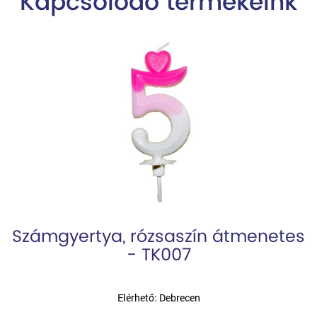
Kapcsolódó termékeink
Számgyertya, rózsaszín átmenetes
- TK007
Elérhető: Debrecen