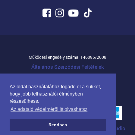
Működési engedély száma: 146095/2008
Általános Szerződési Feltételek
© 2026 Mandula Família Kft.
Az oldal használatához fogadd el a sütiket,
Partnerprogram cégeknek
hogy jobb felhasználói élményben
részesülhess.
Az adataid védelméről itt olvashatsz
Rendben
Arculat: Kreatív Vonalak
|
Programozás: WTStudio