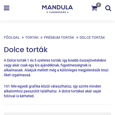
0
FŐOLDAL
TORTÁK
PRÉMIUM TORTÁK
DOLCE TORTÁK
Dolce torták
A Dolce torták 1 és 5 szeletes torták, így kisebb összejövetelekre
vagy akár csak egy kis ajándéknak, figyelmességnek is
alkalmasak. Alakjuk mellett még a különleges megjelenésük teszi
őket izgalmassá.
101 féle egyedi grafika közül választhatsz, így szinte minden
alkalomhoz passzolót találhatsz. A dolce tortákat akár saját
fotóval is kérheted.