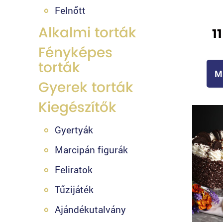
Felnőtt
Alkalmi torták
1
Fényképes
torták
M
Gyerek torták
Kiegészítők
Gyertyák
Marcipán figurák
Feliratok
Tűzijáték
Ajándékutalvány