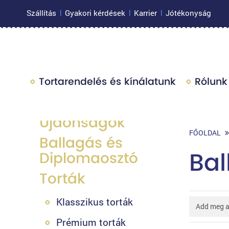
Szállítás
Gyakori kérdések
Karrier
Jótékonyság
|
|
|
Tortarendelés és kínálatunk
Rólunk
Újdonságok
FŐOLDAL
Ballagás és
Bal
Diplomaosztó
Torták
Klasszikus torták
Prémium torták