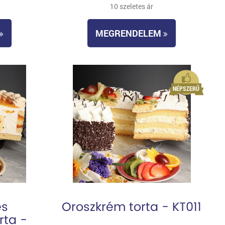
10 szeletes ár
MEGRENDELEM
és
Oroszkrém torta - KT011
rta -