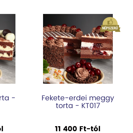
rta -
Fekete-erdei meggy
torta - KT017
l
11 400 Ft-tól