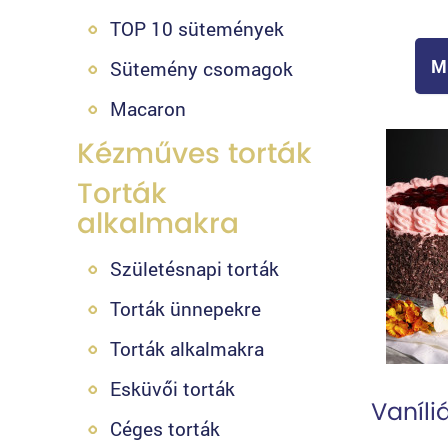
TOP 10 sütemények
M
Sütemény csomagok
Macaron
Kézműves torták
Torták
alkalmakra
Születésnapi torták
Torták ünnepekre
Torták alkalmakra
Esküvői torták
Vaníli
Céges torták