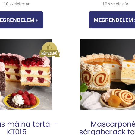
10 szeletes ár
10 szeletes ár
EGRENDELEM
MEGRENDELEM
ás málna torta -
Mascarpon
KT015
sárgabarack to