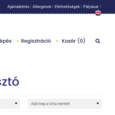
Ajánlatkérés
Allergének
Elérhetőségek
Pályázat
|
|
|
|
lépés
Regisztráció
Kosár (
0
)
ztó