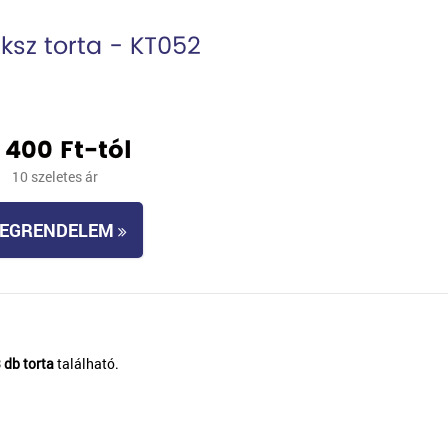
ksz torta - KT052
1 400 Ft-tól
10 szeletes ár
EGRENDELEM
 db torta
található.