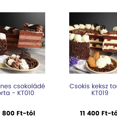
ínes csokoládé
Csokis keksz to
orta - KT010
KT019
 800 Ft-tól
11 400 Ft-tó