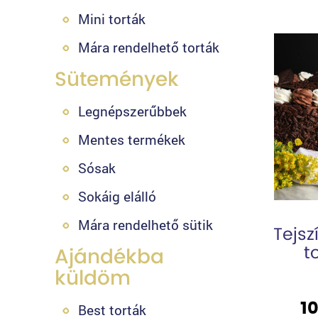
Mini torták
Mára rendelhető torták
Sütemények
Legnépszerűbbek
Mentes termékek
Sósak
Sokáig elálló
Mára rendelhető sütik
Tejsz
t
Ajándékba
küldöm
10
Best torták