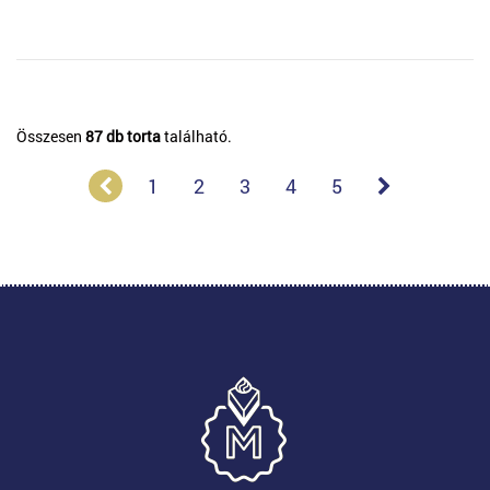
Összesen
87 db torta
található.
1
2
3
4
5