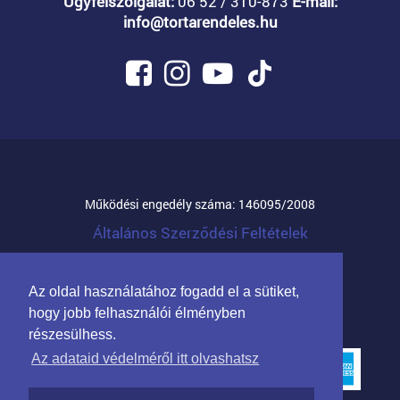
Ügyfélszolgálat:
06 52 / 310-873
E-mail:
info@tortarendeles.hu
Működési engedély száma: 146095/2008
Általános Szerződési Feltételek
© 2026 Mandula Família Kft.
Az oldal használatához fogadd el a sütiket,
Partnerprogram cégeknek
hogy jobb felhasználói élményben
részesülhess.
Az adataid védelméről itt olvashatsz